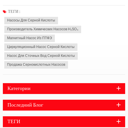
опасным грузом, необходим водяной насос с высокой коррозионной
стойкостью. При выборе водяного насоса нужно обратить внимание на
ТЕГИ :
эти два момента, и вы сможете найти под...
Насосы Для Серной Кислоты
Производитель Химических Насосов H₂SO₄
Магнитный Насос Из ПТФЭ
Циркуляционный Насос Серной Кислоты
Насос Для Сточных Вод Серной Кислоты
Продажа Сернокислотных Насосов
Категории
Последний Блог
ТЕГИ