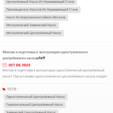
Центробежный Насос Из Нержавеющей Стали
Производитель Насосов Из Нержавеющей Стали
Насос Из Коррозионностойкого Металла
Металлический Химический Насос
Металлический Центробежный Насос
Монтаж и подготовка к эксплуатации одноступенчатого
центробежного насосаufeff
OCT 09, 2023
Монтаж и подготовка к эксплуатации одноступенчатый центробежный
насос1. При установке одноступенчатого центробежного насоса следует
четко определить части оборудования. Вообще говоря, одноступенчатый
центробежный насос в основном состоит из корпуса насоса, рабочего
ТЕГИ :
колеса, уплотнительного кольца, ва...
Одноступенчатый Центробежный Насос
Горизонтальный Центробежный Насос
Химический Центробежный Насос