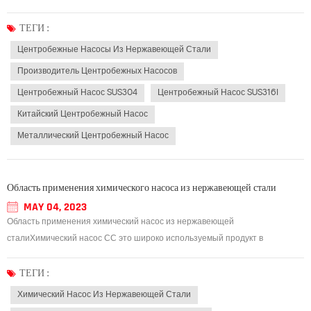
механического оборудования, которое широко используется в системе
химической промышленности. Насос из нержавеющей стали имеет много
ТЕГИ :
преимуществ, таких как широкий диапазон производительности, пр...
Центробежные Насосы Из Нержавеющей Стали
Производитель Центробежных Насосов
Центробежный Насос SUS304
Центробежный Насос SUS316l
Китайский Центробежный Насос
Металлический Центробежный Насос
Область применения химического насоса из нержавеющей стали
MAY 04, 2023
Область применения химический насос из нержавеющей
сталиХимический насос СС это широко используемый продукт в
промышленности, который в основном транспортирует жидкую среду, а
также коррозионную среду. Подробно представлен диапазон применения
ТЕГИ :
химического насоса из нержавеющей стали. 1. Химичес...
Химический Насос Из Нержавеющей Стали