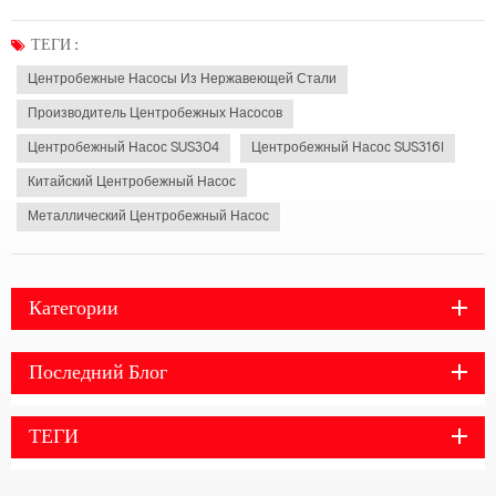
механического оборудования, которое широко используется в системе
химической промышленности. Насос из нержавеющей стали имеет много
ТЕГИ :
преимуществ, таких как широкий диапазон производительности, пр...
Центробежные Насосы Из Нержавеющей Стали
Производитель Центробежных Насосов
Центробежный Насос SUS304
Центробежный Насос SUS316l
Китайский Центробежный Насос
Металлический Центробежный Насос
Категории
Последний Блог
ТЕГИ