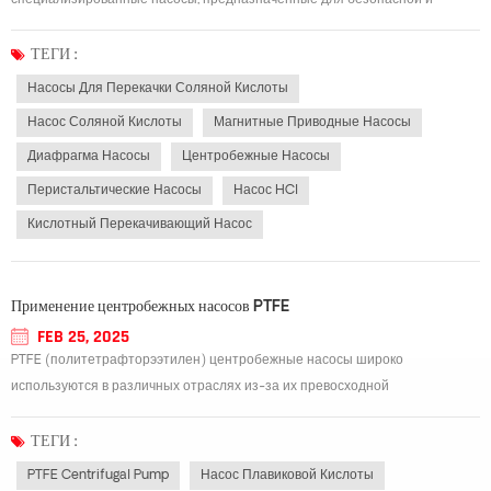
специализированные насосы, предназначенные для безопасной и
эффективной перекачки соляной кислоты (HCl), высококоррозионного
вещества, обычно используемого в различных отраслях промышленности.
ТЕГИ :
Вот некоторые ключевые моменты, касающиеся этих на...
Насосы Для Перекачки Соляной Кислоты
Насос Соляной Кислоты
Магнитные Приводные Насосы
Диафрагма Насосы
Центробежные Насосы
Перистальтические Насосы
Насос HCl
Кислотный Перекачивающий Насос
Применение центробежных насосов PTFE
FEB 25, 2025
PTFE (политетрафторээтилен) центробежные насосы широко
используются в различных отраслях из-за их превосходной
коррозионной устойчивости и высокотемпературной толерантности.
Ниже приведены основные области применения: 1. Химическая
ТЕГИ :
промышленностьПрименение: транспортировка высоко коррозийных с...
PTFE Centrifugal Pump
Насос Плавиковой Кислоты