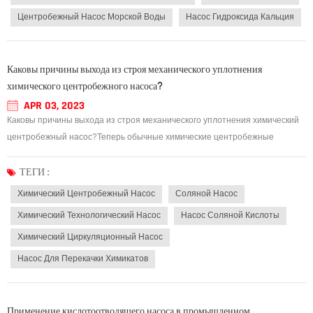
Центробежный Насос Морской Воды
Насос Гидроксида Кальция
Каковы причины выхода из строя механического уплотнения
химического центробежного насоса?
APR 03, 2023
Каковы причины выхода из строя механического уплотнения химический
центробежный насос?Теперь обычные химические центробежные
насосы, кислотостойкие насосы, центробежные насосы и другие
рекуперационные торцевые уплотнения (магнитные насосы - это
ТЕГИ :
статические уплотнения) Сегодня я хотел бы поговорить...
Химический Центробежный Насос
Соляной Насос
Химический Технологический Насос
Насос Соляной Кислоты
Химический Циркуляционный Насос
Насос Для Перекачки Химикатов
Применение кислотоотводящего насоса в промышленном