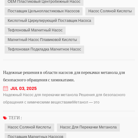
OEM Пластиковый Центробежный Насос
Поставщик Цельнопластиковых Насосов
Насос Соляной Кислоты
Кислотный Циркулирующий Поставщик Насоса
Тефлоновый Магнитный Насос
Магнитный Насос Плавиковой Кислоты
Тефлоновая Подкладка Магнитное Насос
Надежные решения в области насосов для перекачки метанола для
безопасного обращения с химикатами.
JUL 03, 2025
Надежный Насос для перекачки метанола Решения для безопасного
обращения с химическими веществамиМетанол — это
легковоспламеняющийся и летучий химикат, широко используемый в
таких отраслях, как фармацевтика, производство биодизеля и химическая
ТЕГИ :
обработка. Эффективная и безопасная перекачка метанола тр...
Насос Соляной Кислоты
Насос Для Перекачки Метанола
Поставщик Магнитных Насосов