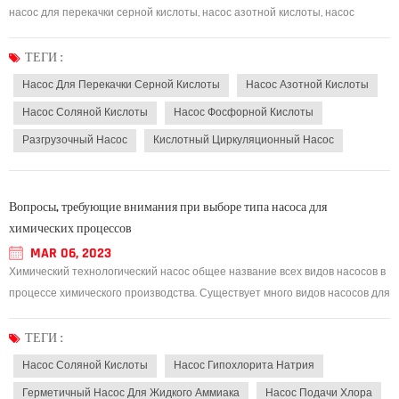
насос для перекачки серной кислоты, насос азотной кислоты, насос
соляной кислоты, насос фосфорной кислоты, разгрузочный насос,
наркотический насос, травильный насос, кислотный циркуляционный
ТЕГИ :
насос, кислотный циркуляционный насос, щело...
Насос Для Перекачки Серной Кислоты
Насос Азотной Кислоты
Насос Соляной Кислоты
Насос Фосфорной Кислоты
Разгрузочный Насос
Кислотный Циркуляционный Насос
Вопросы, требующие внимания при выборе типа насоса для
химических процессов
MAR 06, 2023
Химический технологический насос общее название всех видов насосов в
процессе химического производства. Существует много видов насосов для
химических процессов, которые можно разделить на лопастные насосы,
такие как центробежный насос, осевой насос, насос смешанного потока,
ТЕГИ :
насос частичного потока,...
Насос Соляной Кислоты
Насос Гипохлорита Натрия
Герметичный Насос Для Жидкого Аммиака
Насос Подачи Хлора