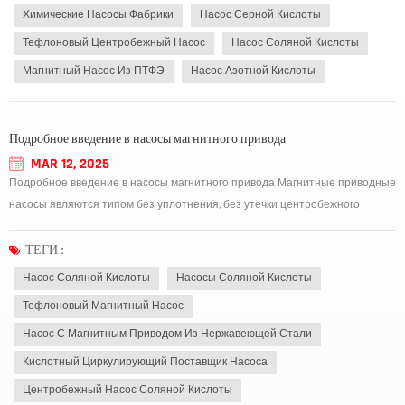
Химические Насосы Фабрики
Насос Серной Кислоты
Тефлоновый Центробежный Насос
Насос Соляной Кислоты
Магнитный Насос Из ПТФЭ
Насос Азотной Кислоты
Подробное введение в насосы магнитного привода
MAR 12, 2025
Подробное введение в насосы магнитного привода Магнитные приводные
насосы являются типом без уплотнения, без утечки центробежного
насоса, широко используемого для транспортировки токсичных, опасных,
легковоспламеняющихся, взрывных или высоких чистовых жидкостей. Их
ТЕГИ :
основной особенностью являет...
Насос Соляной Кислоты
Насосы Соляной Кислоты
Тефлоновый Магнитный Насос
Насос С Магнитным Приводом Из Нержавеющей Стали
Кислотный Циркулирующий Поставщик Насоса
Центробежный Насос Соляной Кислоты