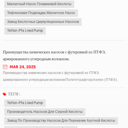
Магнитный Насос Плавиковой Кислоты
Тефлоновая Подкладка Магнитное Насос
Завод Кислотных Циркуляционных Насосов
Teflon-Pfa Lned Pump
Преимущества химических насосов с футеровкой из ПТФЭ,
армированного углеродным волокном.
MAR 24, 2025
Преимущества химических насосов с футеровкой из ПТФЭ,
армированного углеродным волокном.Политетрафторэтилен (ПТФЭ),
армированный углеродным волокном, представляет собой
высокопроизводительный композитный материал, который сочетает в
ТЕГИ :
себе высокую прочность и жесткость углеродного волокна с превосходн...
Teflon-Pfa Lned Pump
Производитель Насосов Для Серной Кислоты
Завод По Производству Насосов Для Перекачки Азотной Кислоты