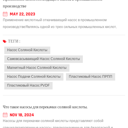
производстве
MAY 22, 2023
Применение кислотный откачивающий насос в промышленном
производствеЯвляясь одной из трех сильных промышленных кислот,
соляная кислота широко используется в промышленном производстве.
Концентрированная соляная кислота и разбавленная соляная кислота
ТЕГИ :
предъявляют высокие требования к материалам насоса....
Насос Соляной Кислоты
Самовсасывающий Насос Соляной Кислоты
Магнитный Насос Соляной Кислоты
Насос Подачи Соляной Кислоты
Пластиковый Насос ПРПП
Пластиковый Насос PVDF
Что такое насосы для перекачки соляной кислоты.
NOV 18, 2024
Насосы для перекачки соляной кислоты представляют собой