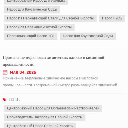
Центробежный Насос Для Аммиака
Насос Для Каустической Соды
Насос Из Нержавеющей Стали Для Серной Кислоты
Насос H2O2
Насос Для Перекачки Азотной Кислоты
Перекачивающий Насос HCL
Насос Для Каустической Соды
Применение тефлоновых химических насосов в кислотной
промышленности.
MAR 04, 2026
Применение Тефлоновые химические насосы в кислотной
промышленности.В современной быстро развивающейся химической
промышленности выбор правильного решения имеет первостепенное
значение. завод по производству насосов для азотной кислоты Это
ТЕГИ :
крайне важно для обеспечения безопасной, стабильной и долгоср...
Центробежный Насос Для Органических Растворителей
Производитель Насосов Для Серной Кислоты
Центробежный Насос Соляной Кислоты