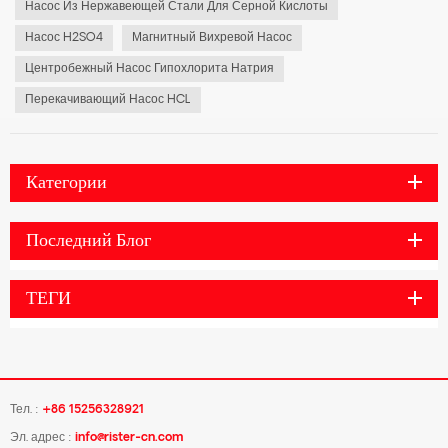
Насос Из Нержавеющей Стали Для Серной Кислоты
Насос H2SO4
Магнитный Вихревой Насос
Центробежный Насос Гипохлорита Натрия
Перекачивающий Насос HCL
Категории
Последний Блог
ТЕГИ
Тел. :
+86 15256328921
Эл. адрес :
info@rister-cn.com