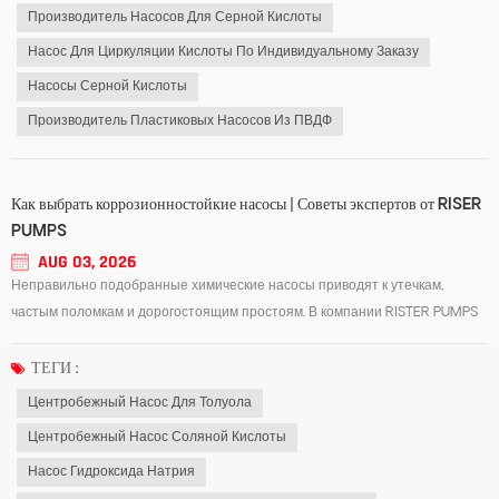
Производитель Насосов Для Серной Кислоты
Насос Для Циркуляции Кислоты По Индивидуальному Заказу
Насосы Серной Кислоты
Производитель Пластиковых Насосов Из ПВДФ
Как выбрать коррозионностойкие насосы | Советы экспертов от RISER
PUMPS
AUG 03, 2026
Неправильно подобранные химические насосы приводят к утечкам,
частым поломкам и дорогостоящим простоям. В компании RISTER PUMPS
наша команда инженеров делится простыми и практичными советами по
выбору, уделяя особое внимание трем распространенным типам
ТЕГИ :
промышленных насосов: центробежному насосу для...
Центробежный Насос Для Толуола
Центробежный Насос Соляной Кислоты
Насос Гидроксида Натрия