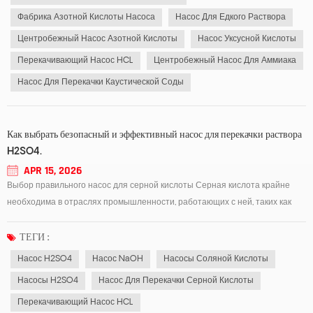
Фабрика Азотной Кислоты Насоса
Насос Для Едкого Раствора
Центробежный Насос Азотной Кислоты
Насос Уксусной Кислоты
Перекачивающий Насос HCL
Центробежный Насос Для Аммиака
Насос Для Перекачки Каустической Соды
Как выбрать безопасный и эффективный насос для перекачки раствора
H2SO4.
APR 15, 2026
Выбор правильного насос для серной кислоты Серная кислота крайне
необходима в отраслях промышленности, работающих с ней, таких как
химическая промышленность, горнодобывающая промышленность,
производство удобрений и очистка сточных вод. Серная кислота обладает
ТЕГИ :
высокой коррозионной активностью и часто...
Насос H2SO4
Насос NaOH
Насосы Соляной Кислоты
Насосы H2SO4
Насос Для Перекачки Серной Кислоты
Перекачивающий Насос HCL