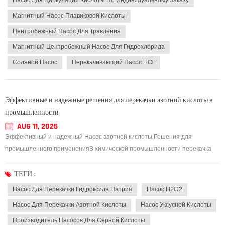
Насос Для Циркуляции Кислоты По Индивидуальному Заказу
Магнитный Насос Плавиковой Кислоты
Центробежный Насос Для Травления
Магнитный Центробежный Насос Для Гидрохлорида
Соляной Насос
Перекачивающий Насос HCL
Эффективные и надежные решения для перекачки азотной кислоты в
промышленности
AUG 11, 2025
Эффективный и надежный Насос азотной кислоты Решения для
промышленного примененияВ химической промышленности перекачка
высококоррозионных жидкостей, таких как азотная кислота, требует
специальных насосных решений. Насос для перекачки азотной кислоты
ТЕГИ :
Обеспечивает безопасную, эффективную и герметичную...
Насос Для Перекачки Гидроксида Натрия
Насос H2O2
Насос Для Перекачки Азотной Кислоты
Насос Уксусной Кислоты
Производитель Насосов Для Серной Кислоты