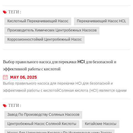
испытания обычно проводятся для наблюдения за величиной утечки.
Если утечка небольшая, это в основном проблема уплотнения подвижного
ТЕГИ :
кольца или неподвижного кольца: когда утечка...
Кислотный Перекачивающий Насос
Перекачивающий Насос HCL
Производитель Химических Центробежных Насосов
Коррозионностойкий Центробежный Насос
Выбор правильного насоса для перекачки HCl для безопасной и
эффективной работы с кислотой
MAY 06, 2025
Выбор правильного насоса для перекачки HCl для безопасной и
эффективной работы с кислотойСоляная кислота (HCl) является одним
из наиболее часто используемых промышленных химикатов,
применяемых в различных секторах, таких как химическое производство,
ТЕГИ :
обработка металлов и очистка воды. Однако из-за св...
Завод По Производству Соляных Насосов
Центробежный Насос Соляной Кислоты
Китайские Насосы