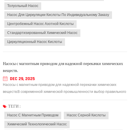
Толуольный Насос
Насос Для Циркуляции Кислоты По Индивидуальному Заказу
Центробежный Насос Азотной Кислоты
Стандартизированный Химический Насос
Циркуляционный Насос Кислоты
Насосы с магнитным приводом для надежной перекачки химических
веществ.
DEC 29, 2025
Насосы с магнитным приводом для надежной перекачки химических
веществ.В современной химической промышленности выбор правильного
решения имеет решающее значение. насос с магнитным приводом Это
крайне важно для безопасной и эффективной перекачки жидкостей. В
ТЕГИ :
отличие от обычных герметичных насосов, тех...
Насос С Магнитным Приводом
Насос Серной Кислоты
Химический Технологический Насос