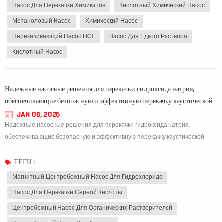
Насос Для Перекачки Химикатов
Кислотный Химический Насос
Метаноловый Насос
Химический Насос
Перекачивающий Насос HCL
Насос Для Едкого Раствора
Кислотный Насос
Надежные насосные решения для перекачки гидроксида натрия,
обеспечивающие безопасную и эффективную перекачку каустической
соды.
JAN 06, 2026
Надежные насосные решения для перекачки гидроксида натрия,
обеспечивающие безопасную и эффективную перекачку каустической
соды.A Насос для гидроксида натрия Гидроксид натрия является
ключевым элементом оборудования в химической промышленности,
ТЕГИ :
водоочистке, целлюлозно-бумажной промышленности и отделк...
Магнитный Центробежный Насос Для Гидрохлорида
Насос Для Перекачки Серной Кислоты
Центробежный Насос Для Органических Растворителей