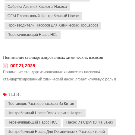
Фабрика Азотной Кислоты Насоса
OEM Пластиковый Центробежный Насос
Производители Насосов Для Химических Процессов
Перекачивающий Насос HCL
Понимание стандартизированных химических насосов
OCT 21, 2025
Понимание стандартизированных химических насосовA
стандартизированный химический насос Играет ключевую роль в
современных промышленных системах, где важны стабильная
производительность, безопасность и долговечность. Эти насосы
ТЕГИ :
разработаны в соответствии с международными стандартами, что
Поставщик Растворонасосов Из Китая
обеспечивает...
Центробежный Насос Гипохлорита Натрия
Перекачивающий Насос HCL
Насос Из СВМПЭ На Заказ
Центробежный Насос Для Органических Растворителей