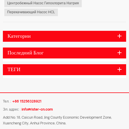
Центробежный Насос Гипохлорита Натрия
Перекачивающий Насос HCL
Категории
Последний Блог
ТЕГИ
Тел. :
+86 15256328921
Эл. адрес :
info@rister-cn.com
Add:No. 18, Caicun Road, Jing County Economic Development Zone,
Xuancheng City, Anhui Province, China.