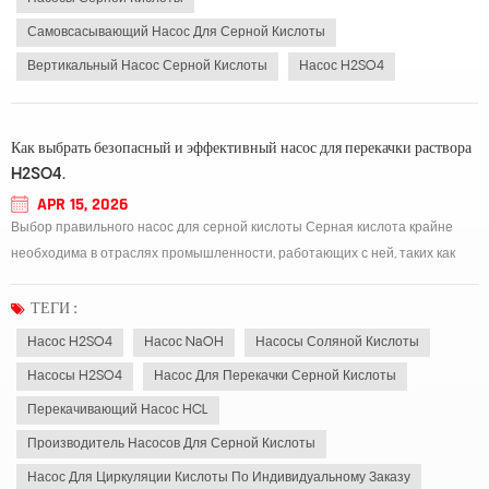
Самовсасывающий Насос Для Серной Кислоты
Вертикальный Насос Серной Кислоты
Насос H2SO4
Как выбрать безопасный и эффективный насос для перекачки раствора
H2SO4.
APR 15, 2026
Выбор правильного насос для серной кислоты Серная кислота крайне
необходима в отраслях промышленности, работающих с ней, таких как
химическая промышленность, горнодобывающая промышленность,
производство удобрений и очистка сточных вод. Серная кислота обладает
ТЕГИ :
высокой коррозионной активностью и часто...
Насос H2SO4
Насос NaOH
Насосы Соляной Кислоты
Насосы H2SO4
Насос Для Перекачки Серной Кислоты
Перекачивающий Насос HCL
Производитель Насосов Для Серной Кислоты
Насос Для Циркуляции Кислоты По Индивидуальному Заказу