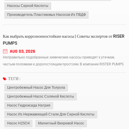
Насосы Серной Кислоты
Производитель Пластиковых Насосов Из ПВДФ
Как выбрать коррозионностойкие насосы | Советы экспертов от RISER
PUMPS
AUG 03, 2026
Неправильно подобранные химические насосы приводят к утечкам,
частым поломкам и дорогостоящим простоям. В компании RISTER PUMPS
наша команда инженеров делится простыми и практичными советами по
выбору, уделяя особое внимание трем распространенным типам
ТЕГИ :
промышленных насосов: центробежному насосу для...
Центробежный Насос Для Толуола
Центробежный Насос Соляной Кислоты
Насос Гидроксида Натрия
Насос Из Нержавеющей Стали Для Серной Кислоты
Насос H2SO4
Магнитный Вихревой Насос