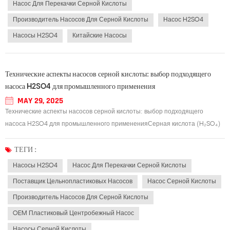
Насос Для Перекачки Серной Кислоты
Производитель Насосов Для Серной Кислоты
Насос H2SO4
Насосы H2SO4
Китайские Насосы
Технические аспекты насосов серной кислоты: выбор подходящего
насоса H2SO4 для промышленного применения
MAY 29, 2025
Технические аспекты насосов серной кислоты: выбор подходящего
насоса H2SO4 для промышленного примененияСерная кислота (H₂SO₄)
является одним из наиболее широко используемых промышленных
химикатов, необходимых в таких секторах, как производство удобрений,
ТЕГИ :
нефтепереработка, производство аккумуляторов...
Насосы H2SO4
Насос Для Перекачки Серной Кислоты
Поставщик Цельнопластиковых Насосов
Насос Серной Кислоты
Производитель Насосов Для Серной Кислоты
OEM Пластиковый Центробежный Насос
Насосы Серной Кислоты