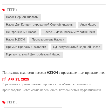
специалистов химической промышленности, и насос для
концентрированной серной кислоты используется во многих
ТЕГИ :
производственных процессах, что неизбежно влечет за собой проблему
Насос Серной Кислоты
выбо...
Насос Для Концентрированной Серной Кислоты
Анси Насос
Центробежный Насос
Насос С Механическим Уплотнением
Насос H2SO4
Производитель Насоса
Прямые Продажи С Фабрики
Одноступенчатый Водяной Насос
Горизонтальный Центробежный Насос
Понимание важности насосов H2SO4 в промышленных применениях
APR 23, 2025
В различных промышленных процессах, особенно в химическом
производстве, невозможно переоценить потребность в эффективных и
надежных насосах. Одним из таких насосов, играющих важную роль во
многих отраслях промышленности, является насос H2SO4. Эти насосы
ТЕГИ :
специально разработаны для работы с высококорр...