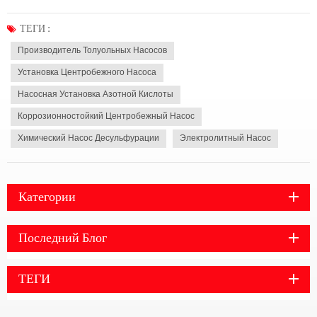
сначала ознакомиться со структурой насоса и в то же время понять
четыре важных звена: правильная разборка; очистка, проверка, ремонт
ТЕГИ :
или замена деталей; тщательная сборка; вз...
Производитель Толуольных Насосов
Установка Центробежного Насоса
Насосная Установка Азотной Кислоты
Коррозионностойкий Центробежный Насос
Химический Насос Десульфурации
Электролитный Насос
Категории
Последний Блог
ТЕГИ