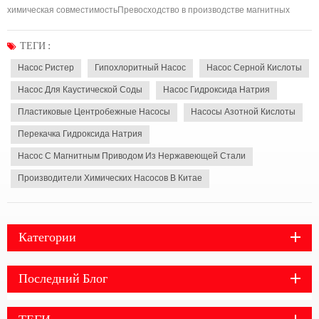
химическая совместимостьПревосходство в производстве магнитных
насосовA завод магнитных насосов Играет важнейшую роль в отраслях
промышленности, работающих с коррозионными и опасными жидкостями.
ТЕГИ :
Эти насосы спроектированы с точностью, обеспе...
Насос Ристер
Гипохлоритный Насос
Насос Серной Кислоты
Насос Для Каустической Соды
Насос Гидроксида Натрия
Пластиковые Центробежные Насосы
Насосы Азотной Кислоты
Перекачка Гидроксида Натрия
Насос С Магнитным Приводом Из Нержавеющей Стали
Производители Химических Насосов В Китае
Категории
Последний Блог