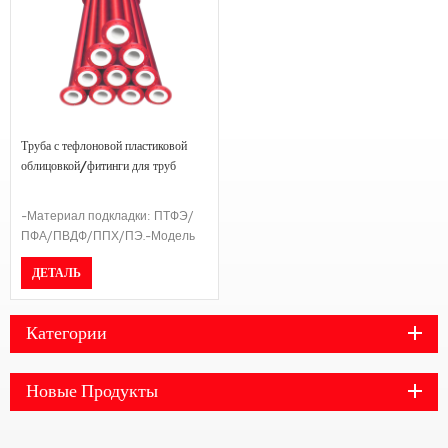
Труба с тефлоновой пластиковой
облицовкой/фитинги для труб
-Материал подкладки: ПТФЭ/
ПФА/ПВДФ/ППХ/ПЭ.-Модель
соединения: Фланец-Стандарт
ДЕТАЛЬ
фланца:ГБ/ДИН/АНСИ Б16.5/
ДЖИС 10К-Класс давления:
PN16/PN10-Длина может быть
Категории
изменена по желанию клиента.
Новые Продукты