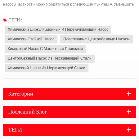
насосВ частности, можно обратиться к следующим пунктам:А. Уменьшить
потери на утечку в системе водоснабжения.1. при нормальных условиях
эксплуатации выпускной клапан, сливной клапан и выпускной клапан
ТЕГИ :
корпуса насоса системы водоснабжен...
Химический Циркуляционный И Перекачивающий Насос
Химически Стойкий Насос
Пластиковые Центробежные Насосы
Кислотный Насос С Магнитным Приводом
Центробежный Насос Из Нержавеющей Стали
Химический Насос Из Нержавеющей Стали
Категории
Последний Блог
ТЕГИ