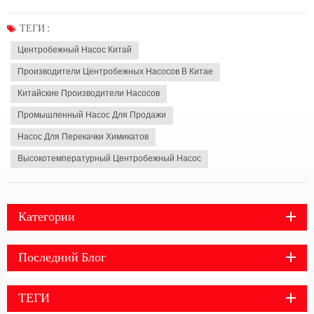
здравого смысла технического обслуживания химических насосов может
помочь нам лучше использовать химические насосы. 1. Если химический
ТЕГИ :
насос долгое время не использо...
Центробежный Насос Китай
Производители Центробежных Насосов В Китае
Китайские Производители Насосов
Промышленный Насос Для Продажи
Насос Для Перекачки Химикатов
Высокотемпературный Центробежный Насос
Категории
Последний Блог
ТЕГИ