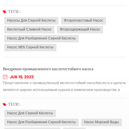
оборудования, производящего и использующего серную кислоту. Чтобы
предотвратить или уменьшить промышленный ущерб, вызванный этой
ТЕГИ :
коррозией, и обеспечить бесперебойную работу произ...
Насосы Для Серной Кислоты
Фторопластовый Насос
Кислотный Сливной Насос
Фторсодержащий Насос
Насос Для Разбавления Серной Кислоты
Насос 98% Серной Кислоты
Внедрение промышленного кислотостойкого насоса
JUN 19, 2023
Представление о промышленный кислотостойкий насосКислота и щелочь
являются широко используемым сырьем в химическом производстве, в
котором много кислых жидкостей, но из-за особой кислотности многие
кислотостойкие насосные материалы не могут использоваться в качестве
ТЕГИ :
материалов для транспортировки ки...
Насос Для Серной Кислоты
Насос Для Разбавления Серной Кислоты
Насос Морской Воды