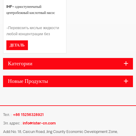
от -20°C до +150°C
IHF- одноступенчатый
центробежный кислотный насос
-Перевозить кислые жидкости
любой концентрации без
твердых примесей.-
ДЕТАЛЬ
Конструкция: долговечная
смазка или смазка в масляной
ванне.-Корпус: Чугун/
Категории
Нержавеющая сталь.-
Подкладка: ПТФЭ, ПФА, ФЭП,
ПЭ-СВМ.-Номинальное
Новые Продукты
давление: PN16.-Фланец: DIN
или ASME B16.5, класс 150,
выпуклый фланец.-Диапазон
температур: от -20 ℃ до 150
℃.-Сертификат: сертификация
ISO9001, сертификация CE.
Тел. :
+86 15256328921
Эл. адрес :
info@rister-cn.com
Add:No. 18, Caicun Road, Jing County Economic Development Zone,