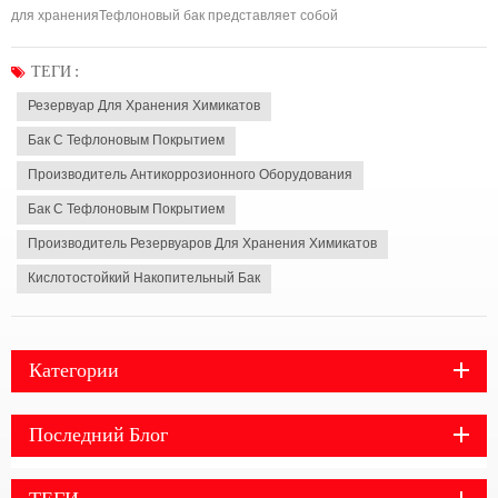
для храненияТефлоновый бак представляет собой
высокопроизводительное оборудование для хранения химикатов, его
основным материалом является политетрафторэтилен (ПТФЭ),
ТЕГИ :
обладающий превосходной коррозионной стойкостью и устойчивостью к
Резервуар Для Хранения Химикатов
в...
Бак С Тефлоновым Покрытием
Производитель Антикоррозионного Оборудования
Бак С Тефлоновым Покрытием
Производитель Резервуаров Для Хранения Химикатов
Кислотостойкий Накопительный Бак
Категории
Последний Блог