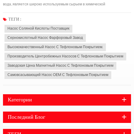
вода, является широко используемым сырьем в химической
промышленности и обладает высокой коррозионной активностью. Какой
насос использовать для перекачки концентрированной серной кислоты,
ТЕГИ :
при выборе типа задавали многие, который посто...
Насос Соляной Кислоты Поставщик
Сернокислотный Насос Фарфоровый Завод
Высококачественный Насос С Тефлоновым Покрытием.
Производитель Центробежных Насосов С Тефлоновым Покрытием
Заводская Цена Магнитный Насос С Тефлоновым Покрытием
Самовсасывающий Насос OEM С Тефлоновым Покрытием
Категории
Последний Блог