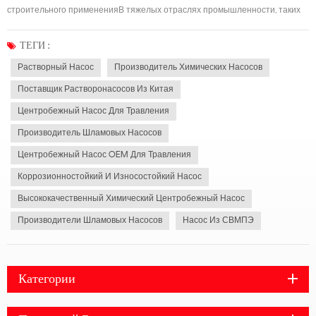
строительного примененияВ тяжелых отраслях промышленности, таких
как строительство, горнодобывающая промышленность и химическая
переработка, растворный насос Играет важную роль в перекачке
ТЕГИ :
абразивных и вязких смесей, таких как цементный рас...
Растворный Насос
Производитель Химических Насосов
Поставщик Растворонасосов Из Китая
Центробежный Насос Для Травления
Производитель Шламовых Насосов
Центробежный Насос OEM Для Травления
Коррозионностойкий И Износостойкий Насос
Высококачественный Химический Центробежный Насос
Производители Шламовых Насосов
Насос Из СВМПЭ
Категории